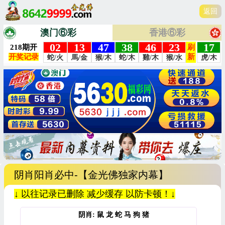
返回
澳门⑥彩
香港⑥彩