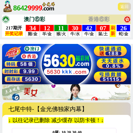
7
返回
澳门⑥彩
香港⑥彩