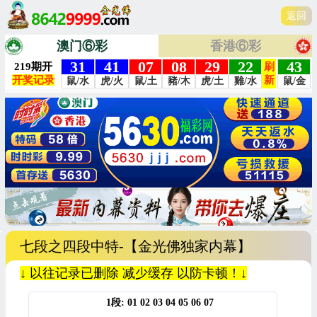
返回
澳门⑥彩
香港⑥彩